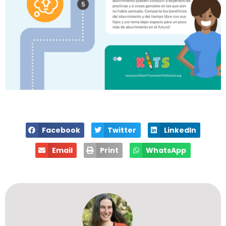
Facebook
Twitter
LinkedIn
Email
Print
WhatsApp