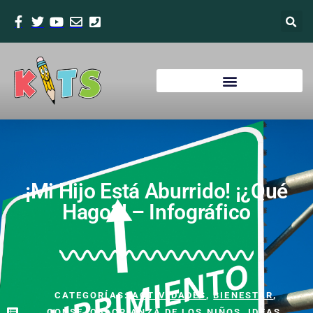
¡Mi Hijo Está Aburrido! ¡¿Qué
Hago?! – Infográfico
CATEGORÍAS:
ACTIVIDADES
,
BIENESTAR
,
CONSEJOS
,
CRIANZA DE LOS NIÑOS
,
IDEAS
,